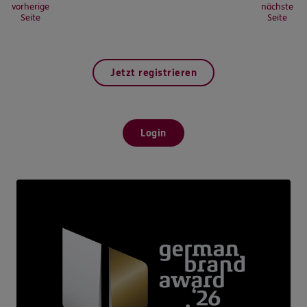
vorherige
nächste
Seite
Seite
Jetzt registrieren
Login