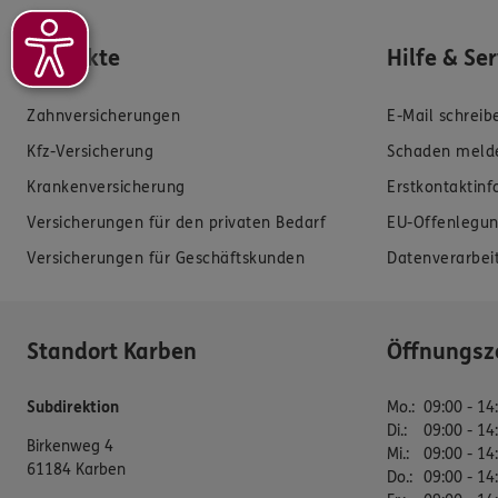
Produkte
Hilfe & Se
Zahnversicherungen
E-Mail schreib
Kfz-Versicherung
Schaden meld
Krankenversicherung
Erstkontaktin
Versicherungen für den privaten Bedarf
EU-Offenlegun
Versicherungen für Geschäftskunden
Datenverarbei
Standort Karben
Öffnungsz
Subdirektion
Mo.
:
09:00 - 14
Di.
:
09:00 - 14
Birkenweg 4
Mi.
:
09:00 - 14
61184 Karben
Do.
:
09:00 - 14