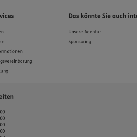
rvices
Das könnte Sie auch int
en
Unsere Agentur
en
Sponsoring
formationen
gsvereinbarung
tung
eiten
:00
:00
:00
:00