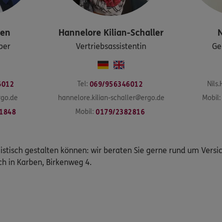
sen
Hannelore
Kilian-Schaller
N
ber
Vertriebsassistentin
Ge
Tel:
Nils
6012
069/956346012
go.de
hannelore.kilian-schaller@ergo.de
Mobil:
Mobil:
1848
0179/2382816
istisch gestalten können: wir beraten Sie gerne rund um Vers
ch in Karben, Birkenweg 4.