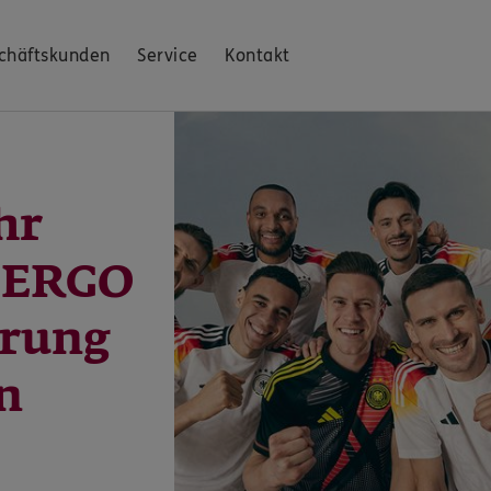
chäftskunden
Service
Kontakt
hr
: ERGO
erung
n