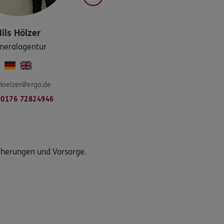
ils
Hölzer
neralagentur
.Hoelzer@ergo.de
0176 72824946
icherungen und Vorsorge.