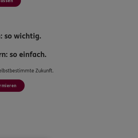
lassen
: so wichtig.
n: so einfach.
 selbstbestimmte Zukunft.
ormieren