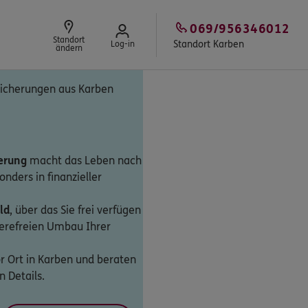
069/956346012
Standort
Standort Karben
Log-in
ändern
rsicherungen aus Karben
herung
macht das Leben nach
onders in finanzieller
ld
, über das Sie frei verfügen
rierefreien Umbau Ihrer
or Ort in Karben und beraten
 Details.