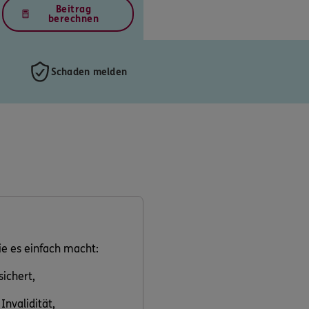
Beitrag
berechnen
Schaden melden
ie es einfach macht:
sichert,
Invalidität,