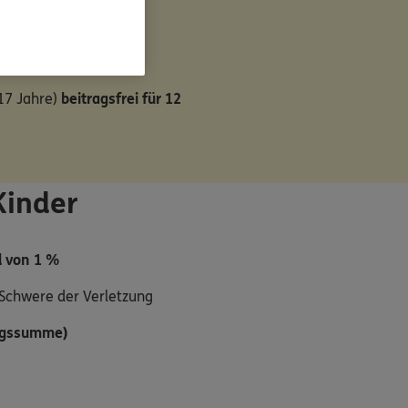
 17 Jahre)
beitragsfrei für 12
Kinder
d von 1 %
 Schwere der Verletzung
ungssumme)