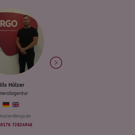
ils
Hölzer
neralagentur
.Hoelzer@ergo.de
0176 72824946