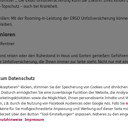
lfsmittel ... Die ERGO Unfallversicherung kann die Zukunft Ihres Kindes 
s-Topschutz – auch bei Krankheit.
amilien: Mit der Rooming-in-Leistung der ERGO Unfallversicherung könn
leiben.
nioren
 Rentner
d und reisen oder den Ruhestand in Haus und Garten genießen: Gefahren
e Unfallversicherung, die Ihnen immer zur Seite steht. Nicht nur mit ei
fall-Hilfe, die sich für Sie um Pflege- und Haushaltshilfe, Fahrdienst
 zum Datenschutz
enioren: Von der ERGO Unfallversicherung bekommen Sie auch nach ei
ren eine häufige Verletzung. Das ist im Grundschutz immer mitversicher
akzeptieren" klicken, stimmen Sie der Speicherung von Cookies und ähnlichen
n Unfall entstanden ist.
. Dadurch ermöglichen Sie eine zuverlässige Funktion der Website, die Analy
rketingaktivitäten sowie die Möglichkeit, Ihnen personalisierte Inhalte und
n, z.B. durch die Nutzung von Facebook Audiences oder Google Ads. Falls Sie
n
r keine für Sie maßgeschneiderte Anpassung und Werbung auf dieser Seite mö
erzeit über den Button "Tool-Einstellungen" anpassen. Näheres zu den einge
hutzhinweise
Impressum