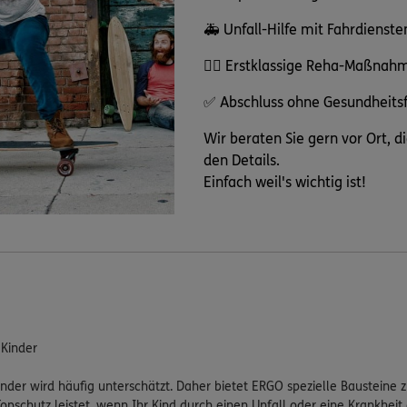
🚑 Unfall-Hilfe mit Fahrdienste
👩‍⚕️ Erstklassige Reha-Maßnah
✅ Abschluss ohne Gesundheits
Wir beraten Sie gern vor Ort, di
den Details.
Einfach weil's wichtig ist!
 Kinder
inder wird häufig unterschätzt. Daher bietet ERGO spezielle Bausteine
Topschutz leistet, wenn Ihr Kind durch einen Unfall oder eine Krankheit 