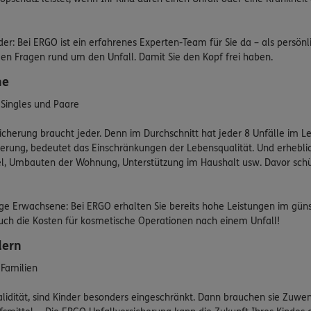
nder: Bei ERGO ist ein erfahrenes Experten-Team für Sie da – als persön
len Fragen rund um den Unfall. Damit Sie den Kopf frei haben.
ne
 Singles und Paare
sicherung braucht jeder. Denn im Durchschnitt hat jeder 8 Unfälle im L
derung, bedeutet das Einschränkungen der Lebensqualität. Und erhebli
tel, Umbauten der Wohnung, Unterstützung im Haushalt usw. Davor schü
nge Erwachsene: Bei ERGO erhalten Sie bereits hohe Leistungen im güns
ch die Kosten für kosmetische Operationen nach einem Unfall!
dern
 Familien
validität, sind Kinder besonders eingeschränkt. Dann brauchen sie Zuwen