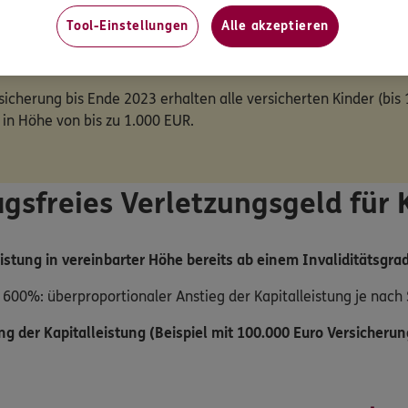
s Verletzungsgeld für Kinder
Tool-Einstellungen
Alle akzeptieren
sicherung bis Ende 2023 erhalten alle versicherten Kinder (bis
in Höhe von bis zu 1.000 EUR.
agsfreies Verletzungsgeld für 
eistung in vereinbarter Höhe bereits ab einem Invaliditätsgra
600%: überproportionaler Anstieg der Kapitalleistung je nach
ng der Kapitalleistung (Beispiel mit 100.000 Euro Versicher