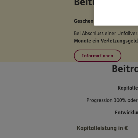
Beitragsfreie
Geschenk für Familien
Bei Abschluss einer Unfallver
Monate ein Verletzungsgeld
Informationen
Beitr
Kapitall
Progression 300% oder 
Entwicklu