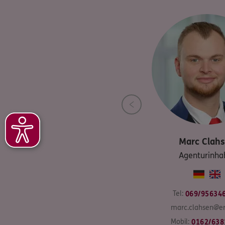
Marc
Clah
Agenturinha
Tel:
069/95634
marc.clahsen@er
Mobil:
0162/638