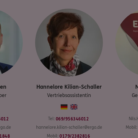
sen
Hannelore
Kilian-Schaller
N
ber
Vertriebsassistentin
Ge
Tel:
Nils
6012
069/956346012
go.de
hannelore.kilian-schaller@ergo.de
Mobil:
Mobil:
1848
0179/2382816