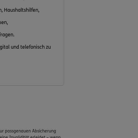
n, Haushaltshilfen,
men,
fragen.
gital und telefonisch zu
 zur passgenauen Absicherung
eine Invalidität erleidet – wenn