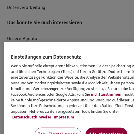
Datenverarbeitung
Das könnte Sie auch interessieren
Unsere Agentur
Standorte
Einstellungen zum Datenschutz
Sponsoring
Wenn Sie auf "Alle akzeptieren" klicken, stimmen Sie der Speicherung 
Jobangebote
und ähnlichen Technologien (Tools) auf Ihrem Gerät zu. Dadurch ermö
eine zuverlässige Funktion der Website, die Analyse der Websitenutzun
Messung von Marketingaktivitäten sowie die Möglichkeit, Ihnen persona
Standort Karben
Inhalte und Werbeanzeigen zur Verfügung zu stellen, z.B. durch die N
Facebook Audiences oder Google Ads. Falls Sie
nicht zustimmen
möchten
keine für Sie maßgeschneiderte Anpassung und Werbung auf dieser Se
Subdirektion
Sie können Ihre Entscheidungen jederzeit über den Button "Tool-Eins
anpassen. Näheres zu den eingesetzten Tools finden Sie unter
Birkenweg 4
Datenschutzhinweise
Impressum
61184 Karben
Tel:
069/956346012